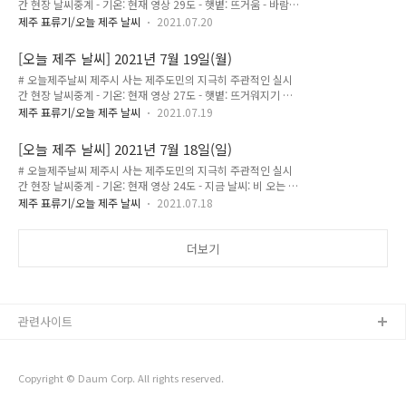
간 현장 날씨중계 - 기온: 현재 영상 29도 - 햇볕: 뜨거움 - 바람:
선선하게 불어요! - 구름: 비구름은 아닌것 같네요! - 느낌: "시내
제주 표류기/오늘 제주 날씨
2021.07.20
에서 이 정도 바람이면 바닷가쪽은 바람이 꽤 강할것 같네요!"
[오늘 제주 날씨] 2021년 7월 19일(월)
# 오늘제주날씨 제주시 사는 제주도민의 지극히 주관적인 실시
간 현장 날씨중계 - 기온: 현재 영상 27도 - 햇볕: 뜨거워지기 시
작 - 바람: 시원하게 불어줌 - 구름: 듬성듬성 - 느낌: "오늘은 바
제주 표류기/오늘 제주 날씨
2021.07.19
람이 있어서 더운곳에 있다가도 그늘에서는 시원해요!!" - 기온:
현재 영상 31도 - 햇볕: 으악 뜨거워! - 바람: 살살 붑니다. - 구름:
[오늘 제주 날씨] 2021년 7월 18일(일)
흰색 왕구름들 - 느낌: "덥지 않아요, 뜨거워요!!! 헉헉"
# 오늘제주날씨 제주시 사는 제주도민의 지극히 주관적인 실시
간 현장 날씨중계 - 기온: 현재 영상 24도 - 지금 날씨: 비 오는 중
- 바람: 약간 - 강수량: 꽤 많이 - 느낌: "드디어 비가 시작된건가
제주 표류기/오늘 제주 날씨
2021.07.18
요.. 꽤 많이 내리네요!" 잠시 비는 소강상태인데요. 서쪽 하늘은
일부 파랗게 열려있기도 하네요. 과연 파란 하늘이 구름을 뚫고
나와줄지!! 그 외 방향은 여전히 먹구름이 많습니다. 역시 제주는
더보기
동서남북 날씨가 모두 다를 수 있다는 사실!! 결국 파란 하늘이
뚫고 나왔네요ㅋㅋㅋㅋ 여전히 흐린구름이 쌓인 방향이 있지만,
오후 내내 비가 안올수도 있을것 같아요! 현재 시간 기준으로 기
상청 날씨정보와 현대카드 날씨앱의 예보는 오늘 비가 안올거라
관련사이트
거 예측하고 있고, 아이폰 기본 날씨앱은 비가 올거라네요. 과
연..
Copyright © Daum Corp. All rights reserved.