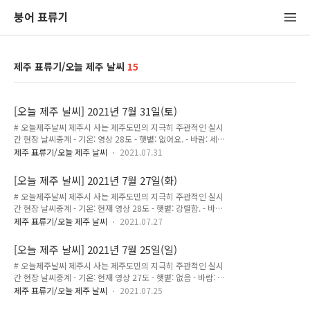
붕어 표류기
제주 표류기/오늘 제주 날씨
15
[오늘 제주 날씨] 2021년 7월 31일(토)
# 오늘제주날씨 제주시 사는 제주도민의 지극히 주관적인 실시
간 현장 날씨중계 - 기온: 영상 28도 - 햇볕: 없어요. - 바람: 세게
불어요. - 느낌: 흐리고 바람부는 날. 그런 느낌. 아시죠? 🙂 오후
제주 표류기/오늘 제주 날씨
2021.07.31
3시부터 비가 온다는데 과연...? 결국 비는 안왔습니다!ㅎㅎ 오
늘 오후에 제주 시내 쪽에는 비가 꽤 많이 왔었다는 소식도 있던
[오늘 제주 날씨] 2021년 7월 27일(화)
데요. 협재, 금능 서쪽 라인에는 비가 안내렸답니다😙
# 오늘제주날씨 제주시 사는 제주도민의 지극히 주관적인 실시
간 현장 날씨중계 - 기온: 현재 영상 28도 - 햇볕: 강렬함. - 바람:
거의 없음. - 구름: 없음. - 느낌: "우와. 아침부터 햇볕이 완전 강
제주 표류기/오늘 제주 날씨
2021.07.27
렬!! 오늘 하루 꽤 뜨겁겠네요. 날씨는 매우 맑음요!!" - 기온: 현
재 영상 32도 - 햇볕: 엄청 강렬함. - 바람: 거의 없음. - 구름: 흰
[오늘 제주 날씨] 2021년 7월 25일(일)
구름 가득. - 느낌: "앗뜨거뜨거~~ 엄청 뜨거워요!"
# 오늘제주날씨 제주시 사는 제주도민의 지극히 주관적인 실시
간 현장 날씨중계 - 기온: 현재 영상 27도 - 햇볕: 없음 - 바람: 엄
청 불다가 지금은 잦아듦. 왔다리갔다리 할듯함. - 구름: 잔뜩 흐
제주 표류기/오늘 제주 날씨
2021.07.25
림 - 느낌: "밤 사이에 비가 왔네요. 지금 땅바닥은 다 말랐는데