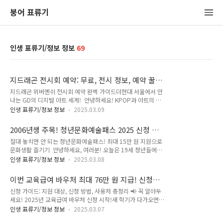
붕어 표류기
인생 표류기/정보 정보
69
지드래곤 전시회 예약: 무료, 전시 정보, 예약 꿀
팁!
지드래곤 위버멘쉬 전시회 예약 완벽 가이드더현대 서울에서 만
나는 GD의 디지털 아트 세계! 안녕하세요! KPOP과 아트의 경
계를 넘나드는 아이콘, 지드래곤(GDRAGON)의 팬이라면 이번
인생 표류기/정보 정보
2025.03.09
소식에 심장이 두근거릴 소식입니다. 바로 2025년 3월, 서울 여
의도 더현대 서울에서 열리는 ‘지드래곤 미디어 전시회: 위버멘
2006년생 주목! 청년문화예술패스 2025 신청 누
쉬(GDRAGON Media Exhibition: Übermensch)’ 소식입니다.
리집
절대 놓치면 안 되는 청년문화예술패스! 최대 15만 원 지원으로
11년 5개월 만에 발매된 그의 세 번째 정규 앨범 의 메시지를 디
문화생활 즐기기 안녕하세요, 여러분! 오늘은 19세 청년들에게
지털 미디어 아트로 풀어낸 이번 전시는 단순한 전시회를 넘어,
주어지는 특별한 혜택, 바로 청년문화예술패스에 대해 자세히 알
팬과 아트 애호가 모두를 위한 특별한 경험이라는 소문이 자자한
인생 표류기/정보 정보
2025.03.08
아보려고 합니다. 문화생활을 즐기고 싶어도 비용 때문에 망설였
데요. 특히 이번 전시는 무료로 진행되며, 사전 예약 필수라는 점
던 분들, 특히 2006년생이라면 이 글을 끝까지 읽고 꼭 신청하
에서 예약 정보와 전시 세부 사항을 미리 알아두는 게 중..
이번 교육급여 바우처 최대 76만 원 지급! 신청
세요! 최대 15만 원까지 지원받을 수 있는 이 기회, 놓치면 정말
대상 & 사용처 총정리
신청 가이드: 지원 대상, 신청 방법, 사용처 총정리 📢 꼭 알아두
후회할지도 몰라요. 이 글에서는 청년문화예술패스가 뭔지, 누
세요! 2025년 교육급여 바우처 신청 시작!새 학기가 다가오면서
가 받을 수 있는지, 어떻게 신청하고 사용하는지, 그리고 꼭 알아
교육비 부담을 느끼는 가정이 많은데요. 학습 교재부터 온라인
둬야 할 팁까지 하나씩 풀어볼게요. 자료는 공식 사이트인 [청년
인생 표류기/정보 정보
2025.03.07
교육 콘텐츠까지 어느 집이나 교육비는 빡빡하기 마련이죠. 정부
문화예술패스 누리집](https://youthculturepass.or.kr/)과 최