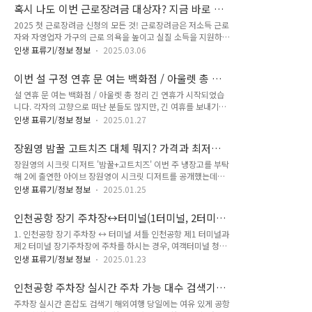
에서는 교육급여 바우처를 통해 초·중·고등학생에게 교육비를
근 뉴스 보도를 참고했으니, 신뢰할 수 있는 정보로 꽉 채..
혹시 나도 이번 근로장려금 대상자? 지금 바로 확
지원해 주고 있어요.이번 글에서는 2025년 교육급여 바우처의
인하고 신청하세요!
2025 첫 근로장려금 신청의 모든 것! 근로장려금은 저소득 근로
신청 자격, 신청 방법, 지급 일정, 사용처 등을 하나씩 꼼꼼히 알
자와 자영업자 가구의 근로 의욕을 높이고 실질 소득을 지원하기
려드리겠습니다. 작년과 달라진 점도 있으니, 꼭 끝까지 읽어보
위해 정부가 제공하는 근로연계형 소득지원 제도입니다. 이 제도
시고 필요한 정보를 놓치지 마세요! 😊 교육급여 바우처란?는
인생 표류기/정보 정보
2025.03.06
는 가구 구성과 총소득에 따라 산정된 장려금을 지급하여 근로를
정부가 저소득층 가정을 지원하기 위해 마련한 제도로, 초·중·
장려하고 생활 안정을 도모합니다. 하지만 매년 신청 요건과 지
고등학생이 교육받을 수 있도록 돕는 교육비 지원 정책이에요.
이번 설 구정 연휴 문 여는 백화점 / 아울렛 총 정
급 기준이 일부 변경되면서, 제대로 알지 못하면 받을 수 있는 지
쉽게 말해, 소득이 일정..
리
설 연휴 문 여는 백화점 / 아울렛 총 정리 긴 연휴가 시작되었습
원금을 놓칠 수도 있는데요. 이번 글에서는 2024년 하반기분 근
니다. 각자의 고향으로 떠난 분들도 많지만, 긴 여휴를 보내기엔
로장려금 신청 요건, 신청 방법, 지급 일정 등을 자세하고 쉽게
시간이 좀 남지요? 지난해에 이어 올해서 명절 연휴에 문을 여는
정리해 드립니다. 특히 작년과 달라진 주요 변경 사항도 함께 살
인생 표류기/정보 정보
2025.01.27
백화점과 아울렛이 있는데요. 이번 구정 명절 연휴에 문을 여는
펴보면서, 더 많은 분들이 혜택을 받을 수 있도록 도와드릴게요.
백화점(신세계, 현대, 롯데)과 아울렛(신세계사이먼, 현대프리미
근로장려금 대상자라면 반드시 신청 기간 내에 접수해야 지급을
장원영 밤꿀 고트치즈 대체 뭐지? 가격과 최저가
엄, 롯데프리미엄)의 영업시간을 확인해보세요. 지역별로, 그리
받을 수 있으니, ..
판매처까지 정리(feat. 냉장고를 부탁해2 냉부)
장원영의 시크릿 디저트 '밤꿀+고트치즈' 이번 주 냉장고를 부탁
고 지점별로 휴무일이 상이합니다. 1. 백화점신세계백화점 대체
해 2에 출연한 아이브 장원영이 시크릿 디저트를 공개했는데요.
휴일인 1월 27일(월)에는 모든 지점이 영업하고, 1월 29일(수)
어린 나이와 달리 굉장히 미식가스러운 장원영의 냉장고에서 발
명절 당일에는 전 지점이 휴점입니다. 1월 27일(월)1월 28일
인생 표류기/정보 정보
2025.01.25
견된 그녀의 시크릿 디저트가 굉장히 흥미롭습니다. 그래서 장
(화)1월 29일(수)-명절 당일1월 30일(목)본점영업영업휴점휴점
원영 밤꿀과 고트치즈에 대해 자세히 알아보고 브랜드와 판매가
하남점영업영업휴점영업강남점영업휴점휴점영업타임스퀘어점
인천공항 장기 주차장↔터미널(1터미널, 2터미
격, 최저가로 판매 중인 판매처까지 정리해 봤습니다. 참고로, 저
영업휴점휴점영업사우스..
널) 가는 공항버스 셔틀 노선, 위치, 시간
1. 인천공항 장기 주차장 ↔ 터미널 셔틀 인천공항 제1 터미널과
는 쿠팡 파트너스 같은 거 안 하기 때문에 공유드리는 링크는 오
제2 터미널 장기주차장에 주차를 하시는 경우, 여객터미널 청사
늘 날짜 기준 실제 최저가입니다.) 바로 한번 알아볼까요? 1. 벨
까지 셔틀버스를 이용하셔야 하는데요. 특히 북적이는 인천공항
로타벨로타(Bellota-Bellota) 밤나무 꿀먼저, 장원영이 소개한
인생 표류기/정보 정보
2025.01.23
에서 시간은 금! 최대한 빠르게 이동하실 수 있도록 이 글에서 빠
'밤꿀'은 프랑스 파리에서 만들어진 프리미엄 스페인 미식 브랜
르게 공항 셔틀 노선과 위치, 시간을 알아보겠습니다. 1) 공항 1
드 벨로타벨로타(Bellota-Bellota)의 제품입니다. 주로 최상급
인천공항 주차장 실시간 주차 가능 대수 검색기
번 (인천공항 1 터미널 장기주차장 ↔ 1 터미널 여객 청사 ) - 운
이베..
(1터미널, 2터미널, 단기, 장기, 층별)
주차장 실시간 혼잡도 검색기 해외여행 당일에는 여유 있게 공항
행시간>운행간격: 9~18분소요시간: 왕복 19분운영시간: