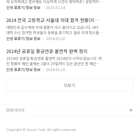
에 도착하려고 준비해도 이상하게 시간이 촉박하죠? 공항까지
04:30 ~ 24:00 - 노선표>* 이미지를 클릭하시면 확대한 이미지
대중교통을 이용하신다면 시간 계산이 수월하지만, 만약 차량을
를 확인하실 수 있습니다. - 탑승 위치>* 이미지를 클릭하시면
인생 표류기/정보 정보
2025.01.14
가지고 가실 경우에는 시간을 지체하는 변수가 많습니다. 경험
확대한 이미지를 확인하실 수 있습니다. 이번에는 제 2터미널
해 본 분들이 많으시겠지만, 인천공항 주차는 전쟁입니다. 자칫
과 제2 터미널 장기주차장을 오가는 셔틀버스입니다. 2) 공항 ..
2024 전국 고등학교 서울대 의대 합격 현황(지역
혼잡한 시간대에 주차를 하려면 빙글빙글 한없이 공항 주차장을
별 고등학교 분석)
대한민국 입시계에 의대 열풍이 다시 몰아치고 있습니다. SKY
돌며 시간을 허비하게 되는데요. 다행히 인천 공항은 각 주차
대학 수시 합격한 학생들이 등록을 포기하고 결국 의대 정시를
장의 실시한 혼잡도를 제공하고 있는데요. 각 주차장별 주차 가
준비하거나, N수를 각오하고 의대를 준비하는 학생들이 점점 더
능 대수를 실시간으로 확인할 수 있기 때문에 해당 주차장의 해
인생 표류기/정보 정보
2024.02.10
늘어나고 있다고 하죠. 의사 수를 늘리겠다는 국가와 현업 의사
당 층으로 직행하시면 빠르게 주차를 마치고, 공항 내로 이동하
들의 반발이 치열한 현재. 이 상황에서 입시 문턱에 선 학생들이
는 시간을 절약할 수 있습니다. 공항으로 이동하는 차 안에서
2024년 공휴일 황금연휴 꿀연차 완벽 정리
보여주는 행동이 의미심장 하네요. 2024 전국 고등학교 서울대
빠르고 안전하게 실시간 주차 가능..
2024년 공휴일 황금연휴 꿀연차 2024년이 시작되었습니다. 멋
의대 합격 현황 아래 표는 2024 전국 고등학교 및 지역 서울대
진 청룡의 해인 올해는 2월이 29일까지 있는 윤년인 한 해인데
의대 합격 현황입니다. 정시와 수시 합격으로 구분된 자료이고
요. 과연 올 한 해 동안에는 내 휴가 없이 며칠이나 자유로운 휴
요. 전국에 많은 의대가 있지만, 아무래도 서울대는 상징성이 있
인생 표류기/정보 정보
2024.01.10
일을 맞이할 수 있을까요? 2023년은 은근 휴일도 많고, 연달아
으니까요. 과연 전국의 어떤 고등학교, 어느 지역에서 서울대 의
쉴 수 있는 황금연휴도 많았던 것 같은요. 2023년도에는 대체휴
대를 가장 많이 보내는지 알아보겠습니다(동일 순위 내 학교 순
일을 포함하여 총 67일의 휴일이 있었습니다. 작아 보이기도 하
더보기
서는 '가나다'순으로 정렬..
지만 토, 일까지 합치면 총 117일이었네요. 그렇다면, 2024년은
과연? 1. 2024년 총 휴일 공휴일 수(대체휴일 포함): 68일 총 휴
일(토,일 포함): 120일 2024년의 공휴일은 총 68일입니다. 동일
하게 68일의 공휴일이 있었던 2018년을 제외하면, 지난 10년
관련사이트
중 가장 많은 공휴일을 기록했네요. 기대되는데요..
Copyright © Daum Corp. All rights reserved.