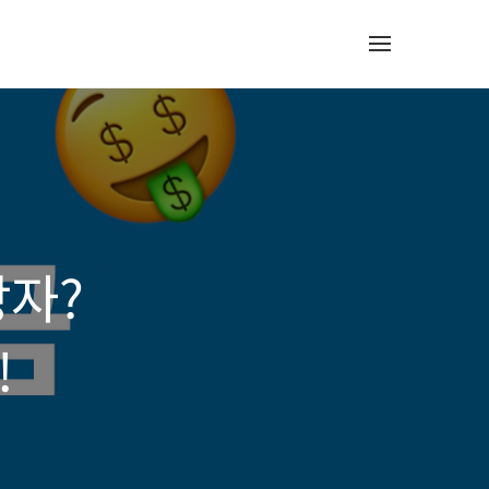
상자?
!