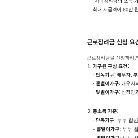
-자녀장려금의 소득 기준
최대 지급액이 80만 
근로장려금 신청 요
근로장려금을 신청하려면 
가구원 구성 요건:
-
단독가구
: 배우자,
-
홑벌이가구
: 배우자
-
맞벌이가구
: 신청인
총소득 기준
:
-
단독가구
: 부부 합
홑벌이가구
-
: 부부 
맞벌이가구