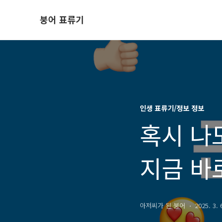
붕어 표류기
인생 표류기/정보 정보
혹시 나
지금 바
아저씨가 된 붕어
2025. 3. 