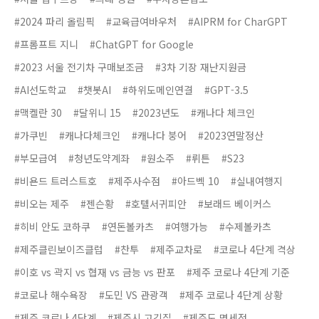
#2024 파리 올림픽
#교육급여바우처
#AIPRM for CharGPT
#프롬프트 지니
#ChatGPT for Google
#2023 서울 전기차 구매보조금
#3차 기장 재난지원금
#AI선도학교
#챗봇AI
#하위도메인연결
#GPT-3.5
#맥켈란 30
#달위니 15
#2023년도
#캐나다 체크인
#가쿠빈
#캐나다체크인
#캐나다 붕어
#2023연말정산
#부모급여
#청년도약계좌
#원소주
#뤼튼
#S23
#비욘드 트러스트호
#제주사수점
#아드벡 10
#실내여행지
#비오는 제주
#젠슨황
#호텔서귀피안
#보래드 베이커스
#히비 안도 코하쿠
#연돈볼카츠
#여행가능
#수제볼카츠
#제주클린보이즈클럽
#찬투
#제주교차로
#코로나 4단계 격상
#이호 vs 곽지 vs 협재 vs 금능 vs 판포
#제주 코로나 4단계 기준
#코로나 해수욕장
#도민 VS 관광객
#제주 코로나 4단계 상황
#제주 코로나 4단계
#제주시 고깃집
#제주도 면세점