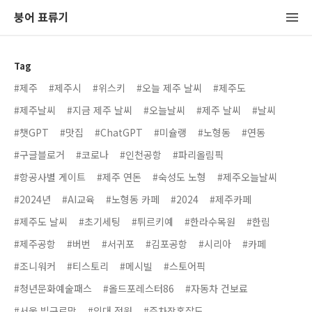
붕어 표류기
Tag
#제주
#제주시
#위스키
#오늘 제주 날씨
#제주도
#제주날씨
#지금 제주 날씨
#오늘날씨
#제주 날씨
#날씨
#챗GPT
#맛집
#ChatGPT
#미슐랭
#노형동
#연동
#구글블로거
#코로나
#인천공항
#파리올림픽
#항공사별 게이트
#제주 연돈
#숙성도 노형
#제주오늘날씨
#2024년
#AI교육
#노형동 카페
#2024
#제주카페
#제주도 날씨
#초기세팅
#튀르키예
#한라수목원
#한림
#제주공항
#버번
#서귀포
#김포공항
#시리아
#카페
#조니워커
#티스토리
#메시빌
#스토어픽
#청년문화예술패스
#올드포레스터86
#자동차 건보료
#서울 빕구르망
#의대 정원
#주차장혼잡도