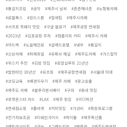
#통갈치조림
#금악
#제주시 날씨
#촌촌해녀촌
#노형동카페
#로블록스
#윈드스톤
#절세팁
#제주시카페
#서귀포 흑돼지 맛집
#구글 블로거
#제주공항 면세점
#2023년
#김포공항 주차
#컴플리트 커피
#제주시 카페
#아드벡
#노을해안로
#글래드호텔
#냉부
#통갈치
#신상카페
#퍼페츄얼
#유튜브 채널
#제주도카페
#가스절약
#위스키 추천
#김밥 맛집
#로얄살루트 21년산
#발렌타인 30년산
#유초등
#제주공항면세점
#서울대 의대
#코딩교육
#배경지우기
#제주 카페
#광고송출
#제주도 카페
#블루리본서베이
#구좌
#동네 맛집
#포켓몬스터 카드
#LAX
#제주 횟집
#리디렉션
#면세점쇼핑
#폴바셋
#커피맛집
#가성비
#확장프로그램
#전기차보조금
#미쉐린가이드
#하이볼
#제주특산품
#앤트러사이트
#금능
#그랜드키친
#백종원
#제주도면세점