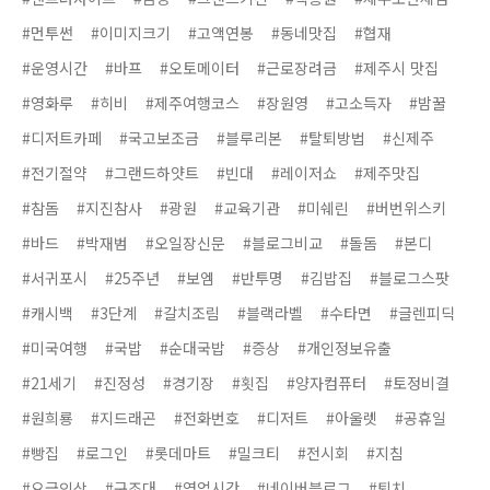
#먼투썬
#이미지크기
#고액연봉
#동네맛집
#협재
#운영시간
#바프
#오토메이터
#근로장려금
#제주시 맛집
#영화루
#히비
#제주여행코스
#장원영
#고소득자
#밤꿀
#디저트카페
#국고보조금
#블루리본
#탈퇴방법
#신제주
#전기절약
#그랜드하얏트
#빈대
#레이저쇼
#제주맛집
#참돔
#지진참사
#광원
#교육기관
#미쉐린
#버번위스키
#바드
#박재범
#오일장신문
#블로그비교
#돌돔
#본디
#서귀포시
#25주년
#보엠
#반투명
#김밥집
#블로그스팟
#캐시백
#3단계
#갈치조림
#블랙라벨
#수타면
#글렌피딕
#미국여행
#국밥
#순대국밥
#증상
#개인정보유출
#21세기
#진정성
#경기장
#횟집
#양자컴퓨터
#토정비결
#원희룡
#지드래곤
#전화번호
#디저트
#아울렛
#공휴일
#빵집
#로그인
#롯데마트
#밀크티
#전시회
#지침
#요금인상
#구조대
#영업시간
#네이버블로그
#퇴치