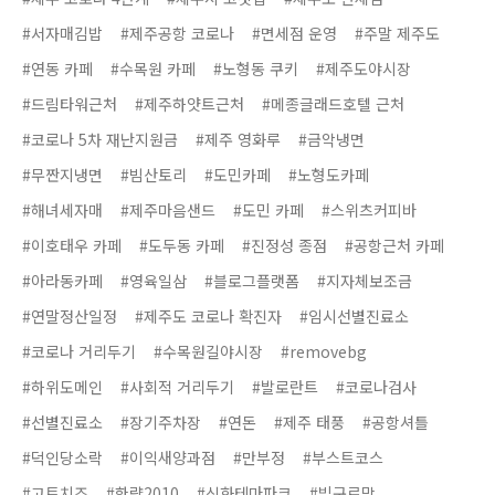
#서자매김밥
#제주공항 코로나
#면세점 운영
#주말 제주도
#연동 카페
#수목원 카페
#노형동 쿠키
#제주도야시장
#드림타워근처
#제주하얏트근처
#메종글래드호텔 근처
#코로나 5차 재난지원금
#제주 영화루
#금악냉면
#무짠지냉면
#빔산토리
#도민카페
#노형도카페
#해녀세자매
#제주마음샌드
#도민 카페
#스위츠커피바
#이호태우 카페
#도두동 카페
#진정성 종점
#공항근처 카페
#아라동카페
#영육일삼
#블로그플랫폼
#지자체보조금
#연말정산일정
#제주도 코로나 확진자
#임시선별진료소
#코로나 거리두기
#수목원길야시장
#removebg
#하위도메인
#사회적 거리두기
#발로란트
#코로나검사
#선별진료소
#장기주차장
#연돈
#제주 태풍
#공항셔틀
#덕인당소락
#이익새양과점
#만부정
#부스트코스
#고트치즈
#한량2010
#신화테마파크
#빕구르망