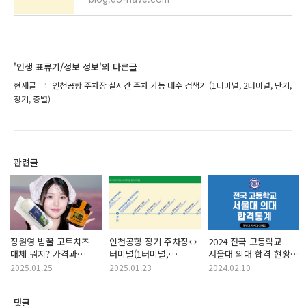
'인생 표류기/정보 정보'의 다른글
현재글
인천공항 주차장 실시간 주차 가능 대수 검색기 (1터미널, 2터미널, 단기,
장기, 층별)
관련글
장원영 밤꿀 고트치즈
인천공항 장기 주차장↔
2024 전국 고등학교
대체 뭐지? 가격과
터미널(1터미널,
서울대 의대 합격 현황
최저가 판매처까지 정리
2터미널) 가는 공항버스
(지역별 고등학교 분석)
2025.01.25
2025.01.23
2024.02.10
(feat. 냉장고를 부탁해2
셔틀 노선, 위치, 시간
냉부)
댓글