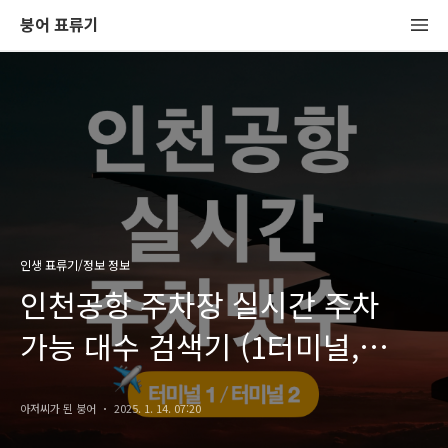
붕어 표류기
인생 표류기/정보 정보
인천공항 주차장 실시간 주차
가능 대수 검색기 (1터미널,
2터미널, 단기, 장기, 층별)
아저씨가 된 붕어
2025. 1. 14. 07:20