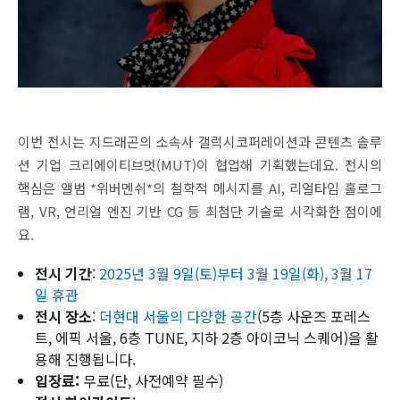
이번 전시는 지드래곤의 소속사 갤럭시코퍼레이션과 콘텐츠 솔루
션 기업 크리에이티브멋(MUT)이 협업해 기획했는데요. 전시의
핵심은 앨범 *위버멘쉬*의 철학적 메시지를 AI, 리얼타임 홀로그
램, VR, 언리얼 엔진 기반 CG 등 최첨단 기술로 시각화한 점이에
요.
전시 기간
:
2025년 3월 9일(토)부터 3월 19일(화), 3월 17
일 휴관
전시 장소
:
더현대 서울의 다양한 공간
(5층 사운즈 포레스
트, 에픽 서울, 6층 TUNE, 지하 2층 아이코닉 스퀘어)을 활
용해 진행됩니다.
입장료:
무료(단, 사전예약 필수)