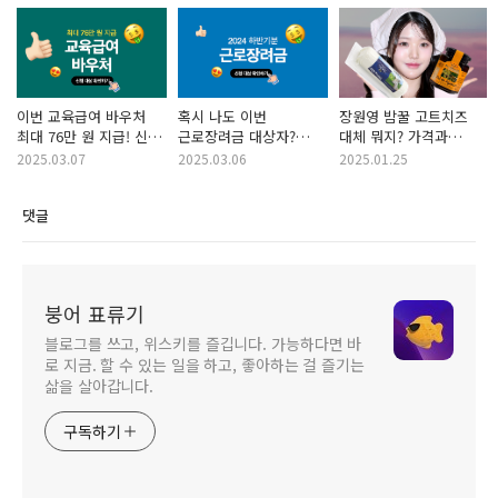
이번 교육급여 바우처
혹시 나도 이번
장원영 밤꿀 고트치즈
최대 76만 원 지급! 신청
근로장려금 대상자?
대체 뭐지? 가격과
대상 & 사용처 총정리
지금 바로 확인하고
최저가 판매처까지 정리
2025.03.07
2025.03.06
2025.01.25
신청하세요!
(feat. 냉장고를 부탁해2
냉부)
댓글
붕어 표류기
블로그를 쓰고, 위스키를 즐깁니다. 가능하다면 바
로 지금. 할 수 있는 일을 하고, 좋아하는 걸 즐기는
삶을 살아갑니다.
구독하기