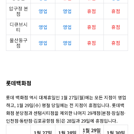
압구정 본
영업
영업
휴점
휴점
점
디큐브시
영업
영업
휴점
휴점
티
울산동구
영업
영업
휴점
휴점
점
롯데백화점
롯데 백화점 역시 대체휴일인 1월 27일(월)에는 모든 지점이 영업
하고, 1월 29일(수) 명절 당일에는 전 지점이 휴점입니다. 롯데백
화점 분당점과 센텀시티점을 제외한 나머지 29개점(
본점·잠실점·
인천점·동탄점·김포공항점 등)
은 28일과 29일에 휴점입니다.
1월 29일
1월 27일
1월 28일
1월 30일