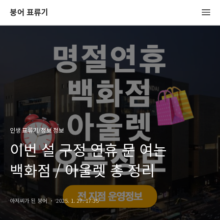
붕어 표류기
인생 표류기/정보 정보
이번 설 구정 연휴 문 여는
백화점 / 아울렛 총 정리
아저씨가 된 붕어
2025. 1. 27. 17:35