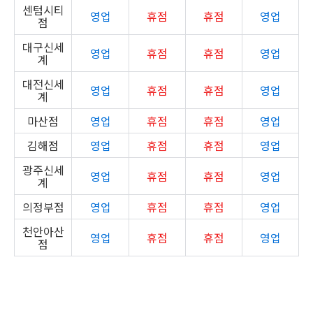
센텀시티
영업
휴점
휴점
영업
점
대구신세
영업
휴점
휴점
영업
계
대전신세
영업
휴점
휴점
영업
계
마산점
영업
휴점
휴점
영업
김해점
영업
휴점
휴점
영업
광주신세
영업
휴점
휴점
영업
계
의정부점
영업
휴점
휴점
영업
천안아산
영업
휴점
휴점
영업
점