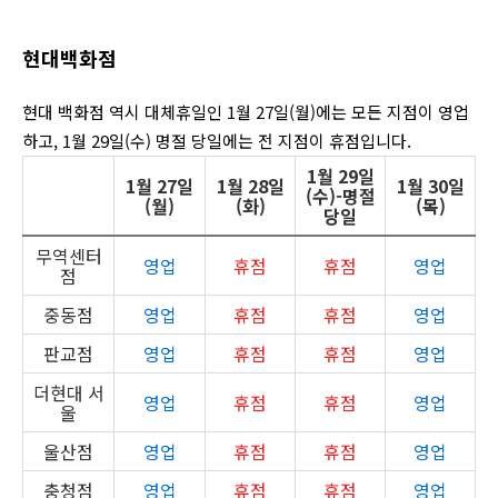
현대백화점
현대 백화점 역시 대체휴일인 1월 27일(월)에는 모든 지점이 영업
하고, 1월 29일(수) 명절 당일에는 전 지점이 휴점입니다.
1월 29일
1월 27일
1월 28일
1월 30일
(수)-명절
(월)
(화)
(목)
당일
무역센터
영업
휴점
휴점
영업
점
중동점
영업
휴점
휴점
영업
판교점
영업
휴점
휴점
영업
더현대 서
영업
휴점
휴점
영업
울
울산점
영업
휴점
휴점
영업
충청점
영업
휴점
휴점
영업