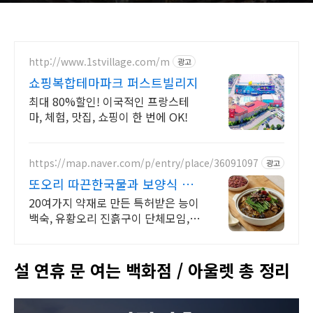
http://www.1stvillage.com/m
광고
쇼핑복합테마파크 퍼스트빌리지
최대 80%할인! 이국적인 프랑스테
마, 체험, 맛집, 쇼핑이 한 번에 OK!
https://map.naver.com/p/entry/place/36091097
광고
또오리 따끈한국물과 보양식 단
체 모임, 회식 룸완비
20여가지 약재로 만든 특허받은 능이
백숙, 유황오리 진흙구이 단체모임,회
식가능 가족모임, 환갑,칠순 24인 룸
완비. 환절기엔 또오리 진흙구이, 능
이백숙
설 연휴 문 여는 백화점 / 아울렛 총 정리