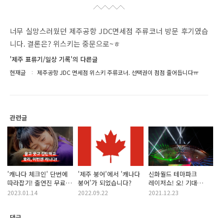
너무 실망스러웠던 제주공항 JDC면세점 주류코너 방문 후기였습
니다. 결론은? 위스키는 중문으로~ㅎ
'제주 표류기/일상 기록'의 다른글
현재글
제주공항 JDC 면세점 위스키 주류코너. 선택권이 점점 줄어듭니다ㅠ
관련글
'캐나다 체크인' 단번에
'제주 붕어'에서 '캐나다
신화월드 테마파크
따라잡기! 출연진 무료
붕어'가 되었습니다?
레이저쇼! 오! 기대
재방송 정보 시청률
이상인데요?
2023.01.14
2022.09.22
2021.12.23
공식영상 회차 등
댓글