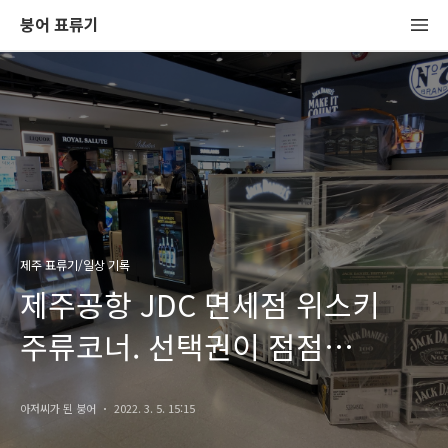
붕어 표류기
제주 표류기/일상 기록
제주공항 JDC 면세점 위스키
주류코너. 선택권이 점점
줄어듭니다ㅠ
아저씨가 된 붕어
2022. 3. 5. 15:15