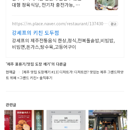
대형 정육식당, 전기차 충전가능, 단
체석완비! 대형 주차장 넓은 좌석 단
체석 완비 후식 아이스아메리카노 무
료!
https://m.place.naver.com/restaurant/1374301
광고
136
강셰프의 키친 도두점
강셰프의 제주전통음식 한상,정식,전복돌솥밥,비빔밥,
비빔면,돈가스,탕수육,고등어구이
'제주 표류기/맛집 도장 깨기'의 다른글
현재글
[제주 맛집 도장깨기 #13] 디저트가! 디저트만? 맛있는 제주 그랜드하얏
트 뷔페 <그랜드 키친> 솔직후기
관련글