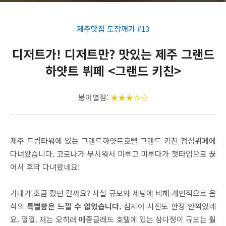
제주맛집 도장깨기 #13
디저트가! 디저트만? 맛있는 제주 그랜드
하얏트 뷔페 <그랜드 키친>
붕어별점:
★★
★
☆
☆
제주 드림타워에 있는 그랜드하얏트호텔 그랜드 키친 점심뷔페에
다녀왔습니다. 코로나가 무서워서 미루고 미루다가 첫타임으로 끊
어서 후딱 다녀왔네요!
기대가 조금 컸던 걸까요? 사실 규모와 세팅에 비해 개인적으로 음
식의
특별함은 느낄 수 없었습니다.
심지어 사진도 한장 안찍었네
요. 껄껄. 저는 오히려 메종글래드 호텔에 있는 삼다정이 규모는 훨