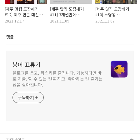
[제주 맛집 도장깨기
[제주 맛집 도장깨기
[제주 맛집 도장깨기
#12] 제주 연돈 대신
#11] 3개월만에
#10] 노형동
연돈 볼카츠? 느끼짭짤!
예약성공한 기쁨의 맛!
빵순이빵돌이 참새들의
2021.12.17
2021.11.09
2021.11.07
문득 생각나는 맛 <연돈
하지만 두 번은
방앗간! 도민 빵집 <보엠
볼카츠 제주 사수점>
안갈듯...? <제주 연돈>
>
댓글
붕어 표류기
블로그를 쓰고, 위스키를 즐깁니다. 가능하다면 바
로 지금. 할 수 있는 일을 하고, 좋아하는 걸 즐기는
삶을 살아갑니다.
구독하기
관련사이트