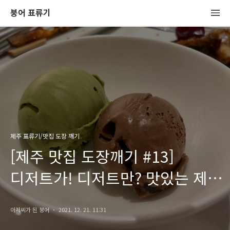
붕어 표류기
제주 표류기/맛집 도장 깨기
[제주 맛집 도장깨기 #13]
디저트가! 디저트만? 맛있는 제주
그랜드하얏트 뷔페 <그랜드 키친
아저씨가 된 붕어
2021. 12. 21. 11:31
> 솔직후기