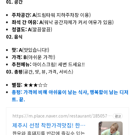
01. 공간
주차공간:
A
(드림타워 지하주차장 이용)
좌석 간 여유: A
(워낙 공간자체가 커서 여유가 있음)
청결도: A
(깔끔깔끔)
02. 음식
맛:
A
(맛있습니다!)
가격: B
(아쉬운 가격!)
추천메뉴:
아이스크림! 세번 드세요!!
03. 총평
(공간, 맛, 뷰, 가격, 서비스)
별점:
★
★
★
☆
☆
총평:
가격에 비해 아쉬움이 남는 식사, 행복함이 남는 디저
트. 끝.
https://m.place.naver.com/restaurant/1850579
광고
410
제주시 선정 착한가격맛집! 한라
축산정육식당 한림점
한우와 흑돼지를 반값에 즐길수 있는