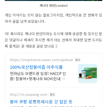
캐나다 런던(London)
개인 이야기는 쓰지 않는 블로그이지만, 개인적으로 큰 변화가 있
어서 글을 남겨 보았습니다.
아! 혹시라도 캐나다 런던이라는 도시에 대해 궁금한 점 있으신 분
은 댓글이나 메세지 주시면 제가 아는 선에서 최대한 답변 드리도
록 할게요! 곧 새로운 글로 만나요 :)
https://smartstore.naver.com/ajufood
광고
100%국산참붕어즙 아주식품
전라남도 브랜드관 입성! HACCP 인
증! 참붕어+헛개나무 NO비린내 깔끔
한맛!
http://m.coupang.com
광고
붕어 쿠팡 로켓프레시로 갓 잡은 듯