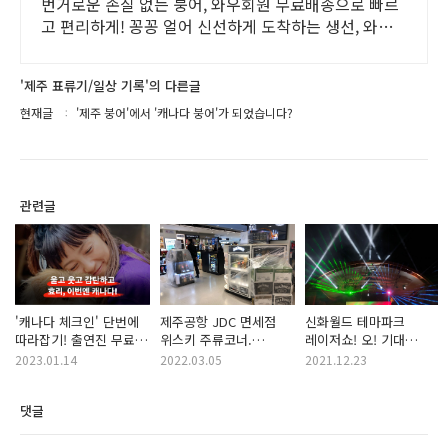
번거로운 손질 없는 붕어, 와우회원 무료배송으로 빠르
고 편리하게! 꽁꽁 얼어 신선하게 도착하는 생선, 와우
회원은 30일 내 무료반품.
'제주 표류기/일상 기록'의 다른글
현재글
'제주 붕어'에서 '캐나다 붕어'가 되었습니다?
관련글
'캐나다 체크인' 단번에
제주공항 JDC 면세점
신화월드 테마파크
따라잡기! 출연진 무료
위스키 주류코너.
레이저쇼! 오! 기대
재방송 정보 시청률
선택권이 점점
이상인데요?
2023.01.14
2022.03.05
2021.12.23
공식영상 회차 등
줄어듭니다ㅠ
댓글