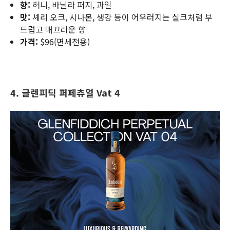
향:
허니, 바닐라 퍼지, 과일
맛:
셰리 오크, 시나몬, 생강 등이 어우러지는 실크처럼 부
드럽고 매끄러운 향
가격:
$96(면세전용)
4. 글렌피딕 퍼페츄얼
Vat 4