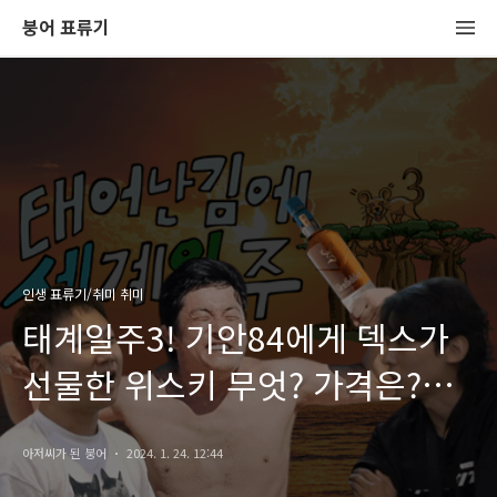
붕어 표류기
인생 표류기/취미 취미
태계일주3! 기안84에게 덱스가
선물한 위스키 무엇? 가격은?
(feat. 글렌피딕)
아저씨가 된 붕어
2024. 1. 24. 12:44