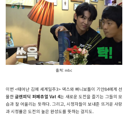
출처: mbc
이번
<태어난 김에 세계일주3>
덱스와 빠니보틀이 기안84에게 선
물한
글렌피딕 퍼페츄얼
Vat 4
는 새로운 도전을 즐기는 그들의 모
습과 잘 어울리는 듯하다. 그리고, 시청자들이 보내준 뜨거운 사랑
과 시청률은 도전의 높은 완성도를 뜻하는 걸지도.