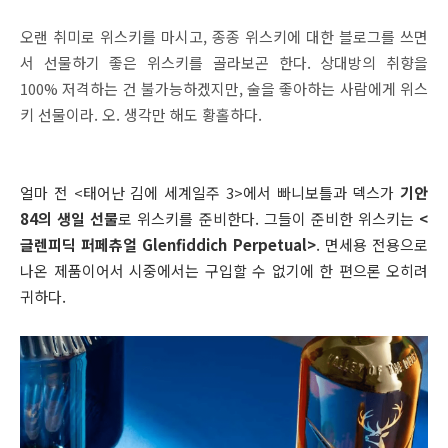
오랜 취
미로 위스키를 마시고, 종종 위스키에 대한 블로그를 쓰면
서 선물하기 좋은 위스키를 골라보곤 한다. 상대방의 취향을
100% 저격하는 건 불가능하겠지만, 술을 좋아하는 사람에게 위스
키 선물이라. 오. 생각만 해도 황홀하다.
얼마 전 <태어난 김에 세계일주 3>에서 빠니보틀과 덱스가
기안
84의 생일 선물
로 위스키를 준비한다. 그들이 준비한 위스키는
<
글렌피딕 퍼페츄얼 Glenfiddich Perpetual>
. 면세용 전용으로
나온 제품이어서 시중에서는 구입할 수 없기에 한 편으론 오히려
귀하다.