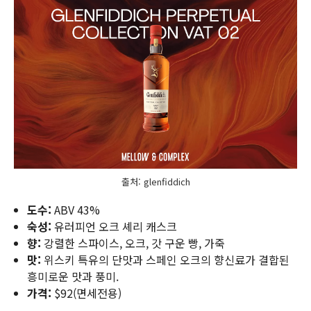
출처: glenfiddich
도수:
ABV 43%
숙성:
유러피언 오크 셰리 캐스크
향:
강렬한 스파이스, 오크, 갓 구운 빵, 가죽
맛:
위스키 특유의 단맛과 스페인 오크의 향신료가 결합된
흥미로운 맛과 풍미.
가격:
$92(면세전용)