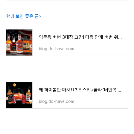
함께 보면 좋은 글>
입문용 버번 3대장 그만! 다음 단계 버번 위스키 추천 5
blog.do-have.com
왜 하이볼만 마셔요? 위스키+콜라 '버번콕'의 매력
blog.do-have.com