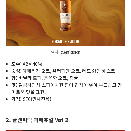
출처: glenfiddich
도수:
ABV 40%
숙성
: 아메리칸 오크, 유러피안 오크, 레드 와인 캐스크
향:
바닐라 토피, 은은한 오크, 감귤
맛:
달콤하면서 스파이시한 향이 겹겹이 쌓여 부드럽고 감
미로운 맛을 표현.
가격:
$76(면세전용)
2. 글렌피딕 퍼페츄얼
Vat 2