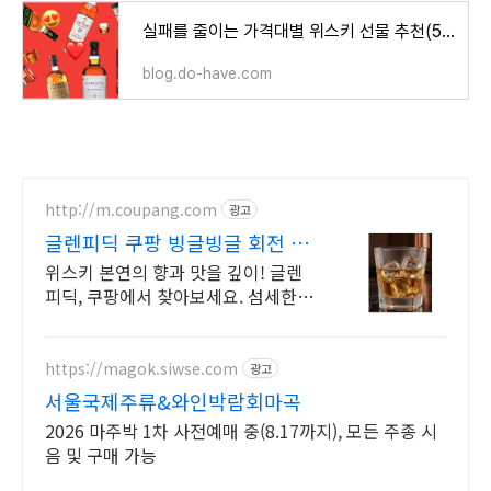
실패를 줄이는 가격대별 위스키 선물 추천(5만원/10만원/15만원)
blog.do-have.com
http://m.coupang.com
광고
글렌피딕 쿠팡 빙글빙글 회전 특
별한 잔
위스키 본연의 향과 맛을 깊이! 글렌
피딕, 쿠팡에서 찾아보세요. 섬세한
풍미를 놓치고 싶지 않다면, 노징 글
라스로 와우회원 무료배송.
https://magok.siwse.com
광고
서울국제주류&와인박람회마곡
2026 마주박 1차 사전예매 중(8.17까지), 모든 주종 시
음 및 구매 가능