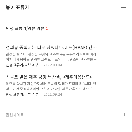
붕어 표류기
인생 표류기/리뷰 리뷰
2
견과류 종착지는 너로 정했다! <바프(HBAF) 먼
투썬>
괜찮은 퀄리티, 괜찮은 구성의 견과류 H는 묵음이라며ㅋㅋ 과감
하게 마케팅하는 견과류 브랜드 바프입니다. 평소에 견과류를 엄
청 좋아해서 마트에서 호두, 아몬드, 피스타치오, 피칸 등등 큰
인생 표류기/리뷰 리뷰
2022.03.04
봉지로 사다놓고 소분해서 먹고 있는데요. 요건 바프에서 나온 3
주짜리 제품입니다! 요일별로 조금씩 다르게 견과와 마른베리류
선물로 받은 제주 공항 특산품, <제주마음샌드>
를 섞어서 먹을 수 있다는게 같은 견과류를 매일 먹는 저 같은 사
솔직 리뷰
제주를 다녀간 지인으로부터 뜻밖의 택배가 도착하였습니다. 열
람에게는 완전 취향저격이예요! 그나저나 이번에 광고모델이 전
어보니 제주공항에서만 구입이 가능한 '제주마음샌드'네요. "오
지현에서 한소희로 바뀌었더라고요. 모델료랑 광고료가 상당할
~ 제주도 사람들은 먹기 어렵다는 제주마음샌드인가!"라며 짝꿍
텐데, 매출도 그만큼 잘 나오고 있다는 거겠죠? 쓸데없이 남의
인생 표류기/리뷰 리뷰
2021.09.24
이랑 굉장히 신났었네요ㅋㅋ 저는 선물로 받았기 때문에 구입방
회사 걱정을ㅎㅎ 이렇게 요일별로 다르게 3주치가 한 박스 안에
법이나 꿀팁 말고, 받는 사람의 입장에서 과연 선물로 적절할까?
들어있습니다! 내용물인 견과류의 퀄리티가 최상이라고 할 수
라는 입장에서 풀어볼게요! 1인 1박스만 구입 가능한 제주 공항
없지만, 시중에 나와있는 정말 다양한 견..
특산품 파리바게트, 전국 파리바게트 어디에도 팔지 않고, 제주
관련사이트
공항점에서만 직접 구워서 판매한다는 희소성 때문에 한 때 엄청
난 인기를 몰아쳤었죠? 그래도 요즘은 조금은 한적해졌다고는
하지만, 여전히 제주 밖으로 나갈일이 없는 제주도민들에게는 레