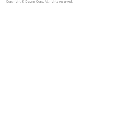
Copyright © Daum Corp. All rights reserved.
어템입니다. 육지에 계신분들에게도 역시 제주까지가서 신경써
서 구입하지 않으면 맛볼 수 없는 레어템이죠!..