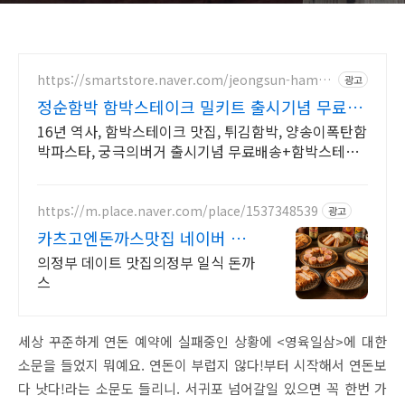
https://smartstore.naver.com/jeongsun-hamba
광고
rk
정순함박 함박스테이크 밀키트 출시기념 무료배
송 이벤트!
16년 역사, 함박스테이크 맛집, 튀김함박, 양송이폭탄함
박파스타, 궁극의버거 출시기념 무료배송+함박스테이
크 5개+소스5개 29900원!(11100원 할인 중)
https://m.place.naver.com/place/1537348539
광고
카츠고엔돈까스맛집 네이버 예
약하고 바로드세요.
의정부 데이트 맛집의정부 일식 돈까
스
세상 꾸준하게 연돈 예약에 실패중인 상황에 <영육일삼>에 대한
소문을 들었지 뭐예요. 연돈이 부럽지 않다!부터 시작해서 연돈보
다 낫다!라는 소문도 들리니. 서귀포 넘어갈일 있으면 꼭 한번 가