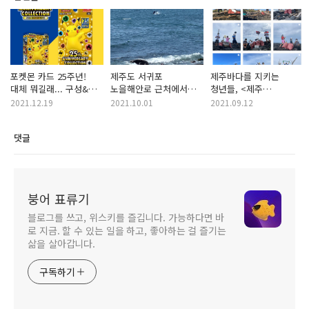
포켓몬 카드 25주년!
제주도 서귀포
제주바다를 지키는
대체 뭐길래... 구성&
노을해안로 근처에서
청년들, <제주
가격!! 선물로 어떨까요?
돌고래 영접! 위치 정보
클린보이즈 클럽>를
2021.12.19
2021.10.01
2021.09.12
공유!!
아시나요?
댓글
붕어 표류기
블로그를 쓰고, 위스키를 즐깁니다. 가능하다면 바
로 지금. 할 수 있는 일을 하고, 좋아하는 걸 즐기는
삶을 살아갑니다.
구독하기