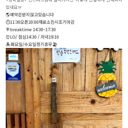
있네요ㅠ
🌎예약은받지않고있습니다
⏱11:30오픈20:00재료소진시조기마감
🍭breaktime 14:30~17:30
⏰LO/ 점심14:30 / 저녁19:10
🏝화요일/수요일정기휴무🏖