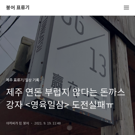
붕어 표류기
제주 표류기/일상 기록
제주 연돈 부럽지 않다는 돈까스
강자 <영육일삼> 도전실패ㅠ
아저씨가 된 붕어
2021. 9. 19. 11:48