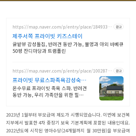
https://map.naver.com/p/entry/place/18493364
광고
57
제주서쪽 프라이빗 키즈스테이
귤밭뷰 감성돌집, 반려견 동반 가능, 불멍과 야외 바베큐
50평 잔디마당과 트램폴린
https://map.naver.com/p/entry/place/10028778
광고
28
프라이빗 무료스파족욕감성숙소
제주 돌담감성, 반려견 환영
온수무료 프라이빗 족욕 스파. 반려견
동반 가능, 우리 가족만을 위한 힐링
공간. 제주 이주 10년차 부부가 직접
짓고 꾸민 정성 가득 감성 스테이, 야
외 바베큐
2023년 1월부터 부모급여 제도가 시행되었습니다. 이번에 보건복
지부에서 발표한 4차 중장기 보육 기본계획에 포함된 내용인데요.
2022년도에 시작된 영아수당(24개월까지 월 30만원)을 부모급여