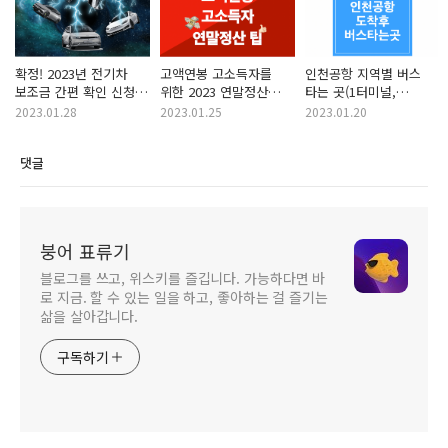
확정! 2023년 전기차
고액연봉 고소득자를
인천공항 지역별 버스
보조금 간편 확인 신청
위한 2023 연말정산
타는 곳(1터미널,
(국고보조금 + 지자체
꿀팁방출
2터미널이 달라요) +
2023.01.28
2023.01.25
2023.01.20
보조금)
심야버스
댓글
붕어 표류기
블로그를 쓰고, 위스키를 즐깁니다. 가능하다면 바
로 지금. 할 수 있는 일을 하고, 좋아하는 걸 즐기는
삶을 살아갑니다.
구독하기