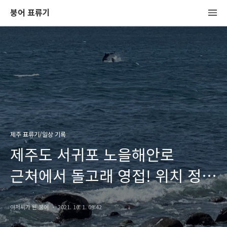
붕어 표류기
제주 표류기/일상 기록
제주도 서귀포 노을해안로
근처에서 돌고래 영접! 위치 정보
공유!!
아저씨가 된 붕어
2021. 10. 1. 09:42