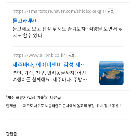
https://smartstore.naver.com/shfqlcqkekgh
광고
돌고래투어
돌고래도 보고 선상 낚시도 즐겨보자 -석양을 보면서 낚
시도 할수 있다
https://www.airbnb.co.kr
광고
제주바다, 에어비앤비 감성 제주
스테이
연인, 가족, 친구, 반려동물까지! 어떤
여행이든 함께해요. 제주바다. 주방,
수영장, 자쿠지, 아기 침대. 필요한 모
든 게 갖춰진 숙소를 예약하세요.
'제주 표류기/일상 기록'의 다른글
현재글
제주도 서귀포 노을해안로 근처에서 돌고래 영접! 위치 정보 공유!!
관련글