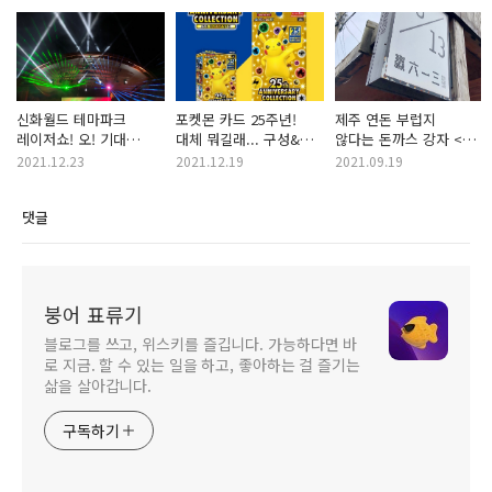
신화월드 테마파크
포켓몬 카드 25주년!
제주 연돈 부럽지
레이저쇼! 오! 기대
대체 뭐길래... 구성&
않다는 돈까스 강자 <
이상인데요?
가격!! 선물로 어떨까요?
영육일삼> 도전실패ㅠ
2021.12.23
2021.12.19
2021.09.19
댓글
붕어 표류기
블로그를 쓰고, 위스키를 즐깁니다. 가능하다면 바
로 지금. 할 수 있는 일을 하고, 좋아하는 걸 즐기는
삶을 살아갑니다.
구독하기