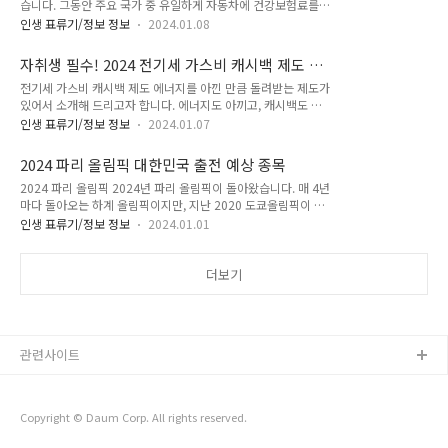
습니다. 그동안 주요 국가 중 유일하게 자동차에 건강보험료를
터 입니다. 국내에는 영화 킹스맨으로 올드 포레스터를 접한 분
부과해 온 우리나라가 드디어 정상적인 모습을 갖췄네요. 더 이
들도 굉장히 많죠? 실제로, 올드 포레스터는 2017년 킹스맨2 개
인생 표류기/정보 정보
2024.01.08
상 사치품이 아닌 생활 필수품인 자동차에 별도로 건보료를 부과
봉과 함께 국내에 런칭했습니다. 재밌게 마케팅을 했죠? 현재,
하는 건 너무 했죠. 좀 더 자세한 내용을 알아보도록 할게요 1. 자
억만장자가 된 조지 가빈 브라운 4세가 운영하는 이 회사는 올드
자취생 필수! 2024 전기세 가스비 캐시백 제도 안
동차 보험료 우리나라 자동차 보험료는 1989년에 도입됐는데
포레..
내 및 신청방법
전기세 가스비 캐시백 제도 에너지를 아낀 만큼 돌려받는 제도가
요. 당시 지역가입자의 소득파악이 어렵다는 것이 도입 이유였습
있어서 소개해 드리고자 합니다. 에너지도 아끼고, 캐시백도 받
니다. 이 때문에 근로소득에만 해당하는 직장가입자의 건보료와
고! 굳이 신청하지 않을 이유가 없겠죠? 신청도 아주 간단합니
달리 재산과 자동차에도 부과되는 지역가입자의 건보료는 차별
인생 표류기/정보 정보
2024.01.07
다. 1. 전기절약 캐시백(주택용 에너지캐시백) 이 제도는 한국전
성이 강해 비판이 있어왔습니다. 2. 자동차 건보료 폐지 상세 내
력공사에서 겨울철 전기 사용량을 감축하기 위해 전 국민을 대상
용 OECD 국가 중 재산에 건강보험료를 부과하는 나라는 우리나
2024 파리 올림픽 대한민국 출전 예상 종목
으로 운영하는 캐시백 제도인데요. 과거의 사용량 데이터와 비교
라와 일본이 유일하고, 자동차에 부과하..
2024 파리 올림픽 2024년 파리 올림픽이 돌아왔습니다. 매 4년
해 전기사용량을 줄이면 캐시백이 제공되는 방식입니다. 1) 참여
마다 돌아오는 하계 올림픽이지만, 지난 2020 도쿄올림픽이 코
대상 이번 캐시백 제도는 주택을 대상으로 하는데요. 전국에 있
로나로 인해 1년 늦게 치러지면서 3년 만에 맞는 하계 올림픽이
는 주택, 아파트, 빌라, 오피스텔 등에서 주택용(가정용) 전기를
인생 표류기/정보 정보
2024.01.01
되었네요. 이번 블로그에서는 2024 파리 올림픽에 대한 기본 정
사용하는 모두가 대상입니다. 2) 캐시백 지급대상 산정 기준은
보와 올림픽에 출전하는 대한민국 선수단에 대한 정보를 알아보
직전 2개년 동안 동월 평균 대비 3% 이상 전기사용을 절감할 경
려고 합니다. 그리고, 지난 2020 도쿄 올림픽 성적까지 다시 한
더보기
우 절감률 구간별로 1 k..
번 주욱 짚어볼게요! 1. 2024 파리 올림픽 기간: 2024년 7월
26일 ~ 8월 11일 장소: 프랑스 파리 참가 선수: 10,500명 경기
종목: 32개 총 경기 수: 329경기 대한민국 출전 종목(예상) 이번
2024 파리 올림픽에 출전하는 대한민국의 출전 종목을 지난
관련사이트
2020 도쿄 올림픽을 기준으로 예상해보도록 하겠..
Copyright © Daum Corp. All rights reserved.