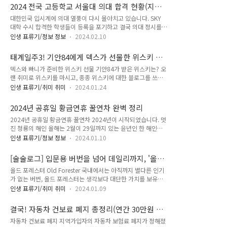
부담스러운 고가의 위스키를 구매할 수 있는 아주 좋은기회이
물의 일정한 맛과 품질의 유지를 위해서 각 브랜드 라인업 별로
2024 전국 고등학교 서울대 의대 합격 현황(지역
죠. 특히, 면세점에서는 비싼 위스키를 살 수록 많이 아낄 수 있
별도의 메시빌을 가지고 있..
별 고등학교 분석)
대한민국 입시계에 의대 열풍이 다시 몰아치고 있습니다. SKY
거든요. 하지만, 목적지가 미국이라면 이야기는 달라집니다. 미
대학 수시 합격한 학생들이 등록을 포기하고 결국 의대 정시를
국은 전 세계로 뻗어나간 버번위스키의 고향이니까요. 굳이 켄터
준비하거나, N수를 각오하고 의대를 준비하는 학생들이 점점 더
키 주까지 가지 않더라도 미국 전역의 로컬 리쿼스토어를 잘 찾
인생 표류기/정보 정보
2024.02.10
늘어나고 있다고 하죠. 의사 수를 늘리겠다는 국가와 현업 의사
기만 하면, 국내의 와인앤모어, 롯데마트, 남대문 수입상가 같은
들의 반발이 치열한 현재. 이 상황에서 입시 문턱에 선 학생들이
곳에서는 결코 구매할 수 없는 훌륭하고 귀한 버번을 경험할 수
태계일주3! 기안84에게 덱스가 선물한 위스키 무
보여주는 행동이 의미심장 하네요. 2024 전국 고등학교 서울대
있습니다. 제주도 다녀오면서도 살..
엇? 가격은? (feat. 글렌피딕)
덱스와 빠니가 준비한 위스키 선물 기안84가 받은 위스키는? 오
의대 합격 현황 아래 표는 2024 전국 고등학교 및 지역 서울대
랜 취미로 위스키를 마시고, 종종 위스키에 대한 블로그를 쓰면
의대 합격 현황입니다. 정시와 수시 합격으로 구분된 자료이고
서 선물하기 좋은 위스키를 골라보곤 한다. 상대방의 취향을
요. 전국에 많은 의대가 있지만, 아무래도 서울대는 상징성이 있
인생 표류기/취미 취미
2024.01.24
100% 저격하는 건 불가능하겠지만, 술을 좋아하는 사람에게 위
으니까요. 과연 전국의 어떤 고등학교, 어느 지역에서 서울대 의
스키 선물이라. 오. 생각만 해도 황홀하다. 얼마 전 에서 빠니보
대를 가장 많이 보내는지 알아보겠습니다(동일 순위 내 학교 순
2024년 공휴일 황금연휴 꿀연차 완벽 정리
틀과 덱스가 기안84의 생일 선물로 위스키를 준비한다. 그들이
서는 '가나다'순으로 정렬..
2024년 공휴일 황금연휴 꿀연차 2024년이 시작되었습니다. 멋
준비한 위스키는 . 면세용 전용으로 나온 제품이어서 시중에서는
진 청룡의 해인 올해는 2월이 29일까지 있는 윤년인 한 해인데
구입할 수 없기에 한 편으론 오히려 귀하다. 하지만, 최근 면세점
요. 과연 올 한 해 동안에는 내 휴가 없이 며칠이나 자유로운 휴
전용으로 나오는 제품도 숙성 방식, 알코올 도수, 피니시 등 여러
인생 표류기/정보 정보
2024.01.10
일을 맞이할 수 있을까요? 2023년은 은근 휴일도 많고, 연달아
가지 차별점을 둔 제품이 많아져 관심을 받는 제품들이 있다. 기
쉴 수 있는 황금연휴도 많았던 것 같은요. 2023년도에는 대체휴
안84가 선물 받은 역시 그런 제품. 글렌피딕 페퍼추얼 Vat은 위
[술술로그] 입문용 버번을 넘어 데일리까지, '올드
일을 포함하여 총 67일의 휴일이 있었습니다. 작아 보이기도 하
스키를 숙성하는 큰..
포레스터'
올드 포레스터 Old Forester 국내에서는 아직까지 별다른 인기
지만 토, 일까지 합치면 총 117일이었네요. 그렇다면, 2024년은
가 없는 버번, 올드 포레스터는 생각보다 대단한 가치를 보유한
과연? 1. 2024년 총 휴일 공휴일 수(대체휴일 포함): 68일 총 휴
브랜드이자 훌륭한 버번인데요. 잭다니엘스로 유명한 브라운포
일(토,일 포함): 120일 2024년의 공휴일은 총 68일입니다. 동일
인생 표류기/취미 취미
2024.01.09
맨 Brown–Forman Corporation에서 생산합니다. 사실 이 브
하게 68일의 공휴일이 있었던 2018년을 제외하면, 지난 10년
라운 포맨을 창립한 '조지 가빈 브라운(George Garvin
중 가장 많은 공휴일을 기록했네요. 기대되는데요..
결국! 자동차 건보료 폐지 총정리(연간 30만원 절
Brown)'이 처음 내놓은 위스키가 바로 이 '올드 포레스터'입니
약)
자동차 건보료 폐지 지역가입자의 자동차 보험료 폐지가 정해졌
다. 영화 에 등장하는 스테이츠맨 버번이 실제로는 올드 포레스