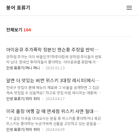
붕어 표류기
전체보기
164
아이온큐 주가폭락 장본인 젠슨황 주장을 반박한
창업자의 논리는?
양자컴 주가는 이미 버블인가?하루아침에 양자컴 주식들이 반토
막 났다. 한국인 투자자들이 좋아하는 아이온큐를 포함해 리게
티, 퀀텀컴퓨팅, 아이온큐, 실스크, 디웨이브 등 예외는 없었다.
인생 표류기/머니 머니
2025.01.13
범인은 엔비디아 최고경영자 젠슨 황. 아무리 영향력이 큰 인물
이지만, 한 사람의 연설로 섹터가 무너질 정도로 양자컴 주가는
알면 더 맛있는 버번 위스키 3대장 레시피(메시
이미 버블이었던 것일까. 좀 더 자세히 들여다보고, 젠슨황 주장
빌) 공개!
전국구 맛집이 판매 메뉴의 재료와 그 비율을 공개하면 그 집은
의 반대 입장에 설 아이온큐와 구글의 입장도 생각해 볼 필요가
계속 맛집일 수 있을까요? 자고로 맛집 비법 레시피는 대중에 공
있다. 1. 젠슨 황의 타노스 급 한 마디 모두 잘 알듯이 이번 사태
개하지 않고, 집안 대대손손 물려주거나 큰 금액을 받고 거래하
의 원인은 2025년 1월 8일 CES 행사장에 있었다. 엔비디아
인생 표류기/취미 취미
2024.04.17
는 것이 당연할 텐데 말이죠. 버번위스키 3 대장 메시빌 버번위
최고경영자 젠슨 황 한 마디에 리게티, 퀀텀컴퓨팅, 아이온큐, 실
스키에는 특별한 문화가 있다. 바로 위스키를 만들 때 사용하는
스크, 디웨이브 등 양자컴퓨터 주식들이 순식간에 반토막 났다.
미국 출장 여행 갈 때 면세점 위스키 사면 절대
원료(곡물)의 비율을 공개하는 것인데요. 오늘은 이 메시빌에 대
대체 젠슨..
후회하는 이유!
* 이 글은 미국을 다녀오시는 분들 중 위스키를 좋아하거나 혹은
해 알아보고, 우리가 좋아하는 입문용 버번 위스키 3 대장의 메
위스키는 좋아하는 누군가에게 선물을 고민하고 있는 분들을 위
시빌도 공유해드릴게요! 메시빌이란? 메시는 곡물과 물, 그리고
해 작성되었습니다. 미국, 버번위스키의 고향 면세점 위스키는
효모의 혼합물을 말합니다. 이 혼합물이 알코올을 생성하기 때문
인생 표류기/취미 취미
2024.04.09
시중가에 비해 무척 저렴합니다. 그래서, 평소에 선뜻 구매하기
에 모든 증류의 첫 번째 단계가 되죠. 모든 증류소들은 최종 생산